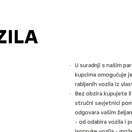
ZILA
U suradnji s našim p
kupcima omogućuje jed
rabljenih vozila iz vla
Bez obzira kupujete li
stručni savjetnici pom
odgovara vašim željam
- od odabira vozila i 
isporuke vozila - mož