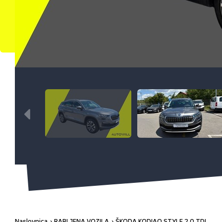
Naslovnica
RABLJENA VOZILA
ŠKODA KODIAQ STYLE 2,0 TDI