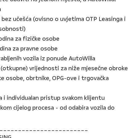
a
 bez učešća (ovisno o uvjetima OTP Leasinga i
sobnosti)
odina za fizičke osobe
odina za pravne osobe
 rabljenih vozila iz ponude AutoWilla
(otkupne) vrijednosti za niže mjesečne obroke
ičke osobe, obrtnike, OPG-ove i trgovačka
 i individualan pristup svakom klijentu
ekom cijelog procesa - od odabira vozila do
________________________
SING