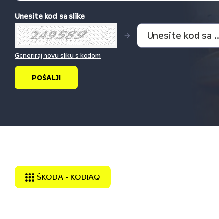
Unesite kod sa slike
Generiraj novu sliku s kodom
ŠKODA - KODIAQ