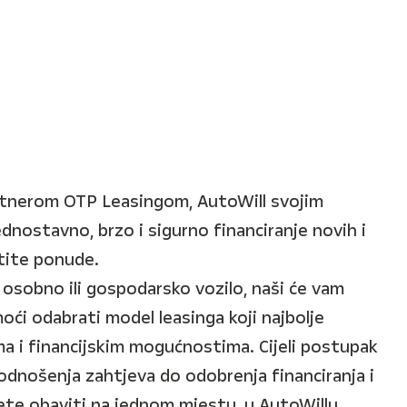
artnerom OTP Leasingom, AutoWill svojim
nostavno, brzo i sigurno financiranje novih i
stite ponude.
 osobno ili gospodarsko vozilo, naši će vam
oći odabrati model leasinga koji najbolje
a i financijskim mogućnostima. Cijeli postupak
podnošenja zahtjeva do odobrenja financiranja i
ete obaviti na jednom mjestu, u AutoWillu.