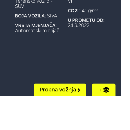
Terensko vozilo -
VI
SUV
CO2:
141 g/m
3
BOJA VOZILA:
SIVA
U PROMETU OD:
VRSTA MJENJAČA:
24.3.2022.
Automatski mjenjač
Probna vožnja
+