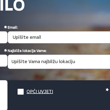
ILO
Email:
Najbliža lokacija Vama:
OPĆI UVJETI