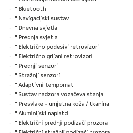
" Bluetooth
" Navigacijski sustav
" Dnevna svjetla
" Prednja svjetla
" Električno podesivi retrovizori
" Električno grijani retrovizori
" Prednji senzori
" Stražnji senzori
" Adaptivni tempomat
" Sustav nadzora vozačeva stanja
" Presvlake - umjetna koža / tkanina
" Aluminijski naplatci
" Električni prednji podizači prozora
" Električni stražnji podizači prozora