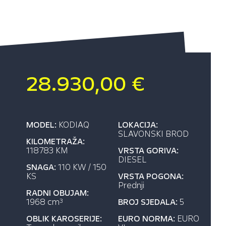
28.930,00 €
MODEL:
KODIAQ
LOKACIJA:
SLAVONSKI BROD
KILOMETRAŽA:
118783 KM
VRSTA GORIVA:
DIESEL
SNAGA:
110 KW / 150
KS
VRSTA POGONA:
Prednji
RADNI OBUJAM:
1968 cm
BROJ SJEDALA:
5
3
OBLIK KAROSERIJE:
EURO NORMA:
EURO