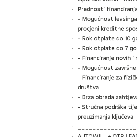
Prednosti financiranj
- Mogućnost leasinga
procjeni kreditne spo
- Rok otplate do 10 g
- Rok otplate do 7 g
- Financiranje novih i
- Mogućnost završne 
- Financiranje za fiz
društva
- Brza obrada zahtjeva
- Stručna podrška tij
preuzimanja ključeva
________________
AUTOWILL + OTP LEA