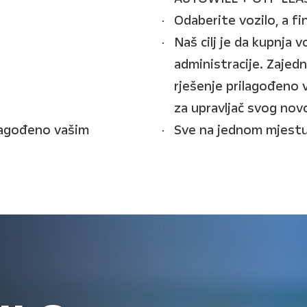
Odaberite vozilo, a f
Naš cilj je da kupnja 
administracije. Zajed
rješenje prilagođeno 
za upravljač svog novo
ilagođeno vašim
Sve na jednom mjestu