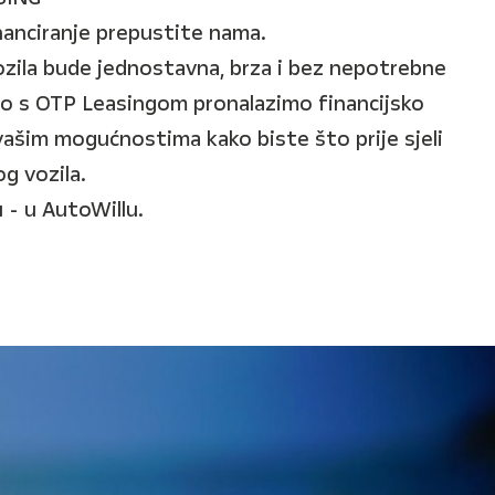
inanciranje prepustite nama.
vozila bude jednostavna, brza i bez nepotrebne
no s OTP Leasingom pronalazimo financijsko
vašim mogućnostima kako biste što prije sjeli
g vozila.
 - u AutoWillu.