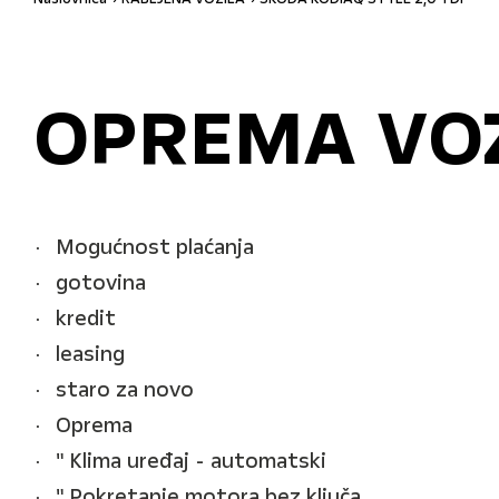
OPREMA VO
Mogućnost plaćanja
gotovina
kredit
leasing
staro za novo
Oprema
" Klima uređaj - automatski
" Pokretanje motora bez ključa