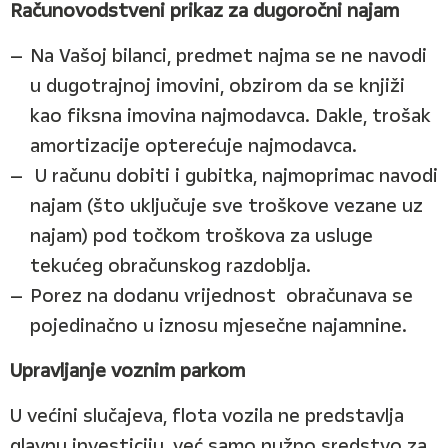
Računovodstveni prikaz za dugoročni najam
Na Vašoj bilanci, predmet najma se ne navodi
u dugotrajnoj imovini, obzirom da se knjiži
kao fiksna imovina najmodavca. Dakle, trošak
amortizacije opterećuje najmodavca.
U računu dobiti i gubitka, najmoprimac navodi
najam (što uključuje sve troškove vezane uz
najam) pod točkom troškova za usluge
tekućeg obračunskog razdoblja.
Porez na dodanu vrijednost obračunava se
pojedinačno u iznosu mjesečne najamnine.
Upravljanje voznim parkom
U većini slučajeva, flota vozila ne predstavlja
glavnu investiciju, već samo nužno sredstvo za