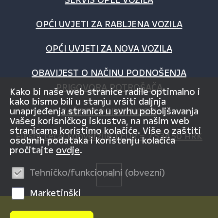
OPĆI UVJETI ZA RABLJENA VOZILA
OPĆI UVJETI ZA NOVA VOZILA
OBAVIJEST O NAČINU PODNOŠENJA
PRIGOVORA POTROŠAČA
Kako bi naše web stranice radile optimalno i
kako bismo bili u stanju vršiti daljnja
unaprjeđenja stranica u svrhu poboljšavanja
ZAŠTITA PRIVATNOSTI
Vašeg korisničkog iskustva, na našim web
stranicama koristimo kolačiće. Više o zaštiti
Fiksni tečaj konverzije 1 EUR = 7,53450 HRK
osobnih podataka i korištenju kolačića
pročitajte
ovdje
.
Tehničko/funkcionalni (obvezni)
Marketinški