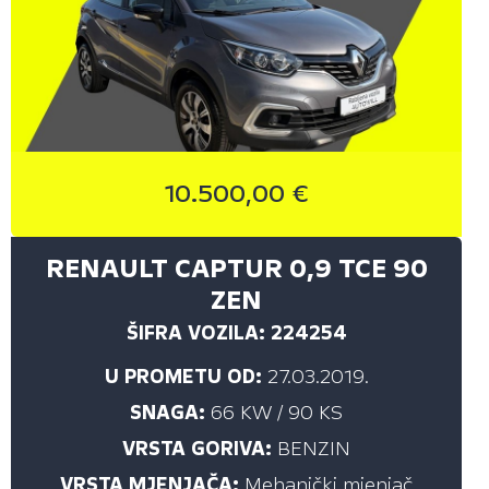
VRSTA GORIVA
Sve (7)
BENZIN (3)
DIESEL (4)
10.500,00 €
RENAULT CAPTUR 0,9 TCE 90
GODINA PRVE REGISTRACIJE
ZEN
do
ŠIFRA VOZILA: 224254
U PROMETU OD:
27.03.2019.
PRIKAŽI
SNAGA:
66 KW / 90 KS
VRSTA GORIVA:
BENZIN
VRSTA MJENJAČA:
Mehanički mjenjač