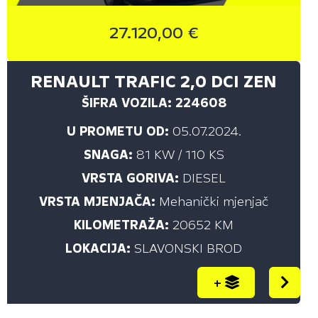
do
27.120,00 €
PRIKAŽI
RENAULT TRAFIC 2,0 DCI ZEN
ŠIFRA VOZILA: 224608
U PROMETU OD:
05.07.2024.
OBLIK KAROSERIJE
SNAGA:
81 KW / 110 KS
Sve (7)
VRSTA GORIVA:
DIESEL
Hatchback (1)
VRSTA MJENJAČA:
Mehanički mjenjač
Kombibus (3)
KILOMETRAŽA:
20652 KM
Terensko vozilo - SUV (3)
LOKACIJA:
SLAVONSKI BROD
+
BOJA