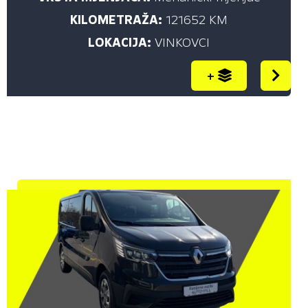
KILOMETRAŽA (KM)
KILOMETRAŽA:
121652 KM
do
LOKACIJA:
VINKOVCI
+
PRIKAŽI
SNAGA (KW)
do
PRIKAŽI
SNAGA (KS)