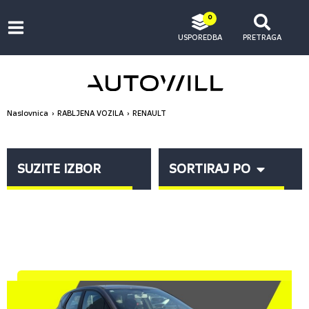
0
USPOREDBA
PRETRAGA
Naslovnica
RABLJENA VOZILA
RENAULT
SUZITE IZBOR
SORTIRAJ PO
MODEL
Sve (7)
CAPTUR (3)
MEGANE (1)
TRAFIC (3)