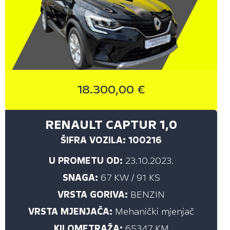
18.300,00 €
RENAULT CAPTUR 1,0
ŠIFRA VOZILA: 100216
U PROMETU OD:
23.10.2023.
SNAGA:
67 KW / 91 KS
VRSTA GORIVA:
BENZIN
VRSTA MJENJAČA:
Mehanički mjenjač
KILOMETRAŽA:
65347 KM