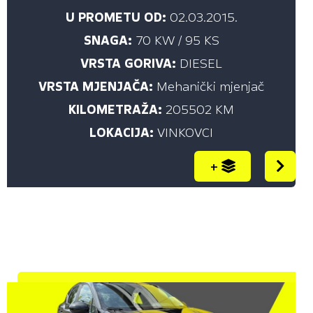
CIJENA ISPOD (€)
U PROMETU OD:
02.03.2015.
SNAGA:
70 KW / 95 KS
Sve
VRSTA GORIVA:
DIESEL
10.000,00
VRSTA MJENJAČA:
Mehanički mjenjač
15.000,00
KILOMETRAŽA:
205502 KM
20.000,00
LOKACIJA:
VINKOVCI
25.000,00
+
CIJENA (€)
do
PRIKAŽI