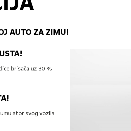
IJA
OJ AUTO ZA ZIMU!
USTA!
lice brisača uz 30 %
A!
kumulator svog vozila