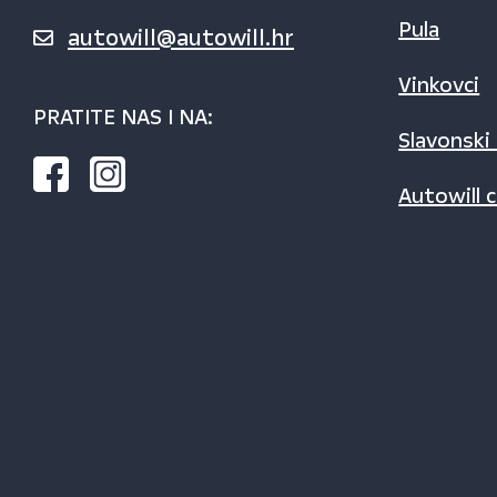
Pula
autowill@autowill.hr
Vinkovci
PRATITE NAS I NA:
Slavonski
Autowill c