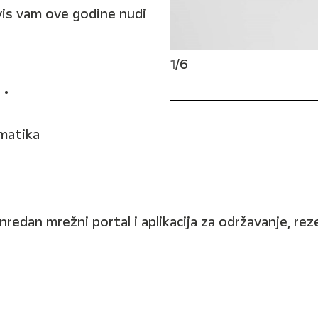
vis vam ove godine nudi
1
/
6
 •
matika
redan mrežni portal i aplikacija za održavanje, rez