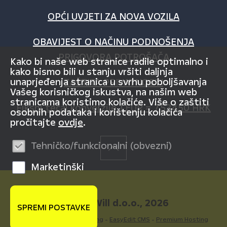
OPĆI UVJETI ZA NOVA VOZILA
OBAVIJEST O NAČINU PODNOŠENJA
PRIGOVORA POTROŠAČA
Kako bi naše web stranice radile optimalno i
kako bismo bili u stanju vršiti daljnja
unaprjeđenja stranica u svrhu poboljšavanja
ZAŠTITA PRIVATNOSTI
Vašeg korisničkog iskustva, na našim web
stranicama koristimo kolačiće. Više o zaštiti
Fiksni tečaj konverzije 1 EUR = 7,53450 HRK
osobnih podataka i korištenju kolačića
pročitajte
ovdje
.
Tehničko/funkcionalni (obvezni)
Marketinški
© AutoWill d.o.o., 2026
SPREMI POSTAVKE
Powered by WEB Marketing
-
EasyEdit CMS
-
Premium Hosting