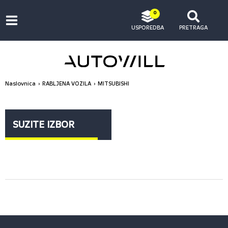
0
USPOREDBA
PRETRAGA
Naslovnica
RABLJENA VOZILA
MITSUBISHI
SUZITE IZBOR
CIJENA ISPOD (€)
Sve
10.000,00
15.000,00
20.000,00