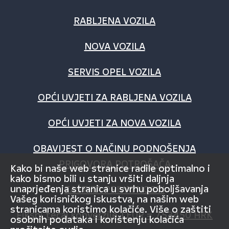
RABLJENA VOZILA
NOVA VOZILA
SERVIS OPEL VOZILA
OPĆI UVJETI ZA RABLJENA VOZILA
OPĆI UVJETI ZA NOVA VOZILA
OBAVIJEST O NAČINU PODNOŠENJA
PRIGOVORA POTROŠAČA
Kako bi naše web stranice radile optimalno i
kako bismo bili u stanju vršiti daljnja
unaprjeđenja stranica u svrhu poboljšavanja
ZAŠTITA PRIVATNOSTI
Vašeg korisničkog iskustva, na našim web
stranicama koristimo kolačiće. Više o zaštiti
Fiksni tečaj konverzije 1 EUR = 7,53450 HRK
osobnih podataka i korištenju kolačića