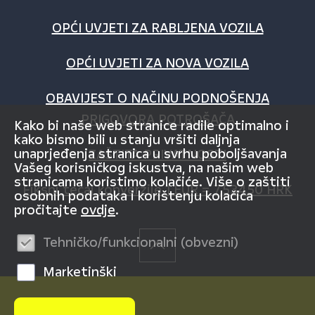
OPĆI UVJETI ZA RABLJENA VOZILA
OPĆI UVJETI ZA NOVA VOZILA
OBAVIJEST O NAČINU PODNOŠENJA
PRIGOVORA POTROŠAČA
Kako bi naše web stranice radile optimalno i
kako bismo bili u stanju vršiti daljnja
unaprjeđenja stranica u svrhu poboljšavanja
ZAŠTITA PRIVATNOSTI
Vašeg korisničkog iskustva, na našim web
stranicama koristimo kolačiće. Više o zaštiti
Fiksni tečaj konverzije 1 EUR = 7,53450 HRK
osobnih podataka i korištenju kolačića
pročitajte
ovdje
.
Tehničko/funkcionalni (obvezni)
Marketinški