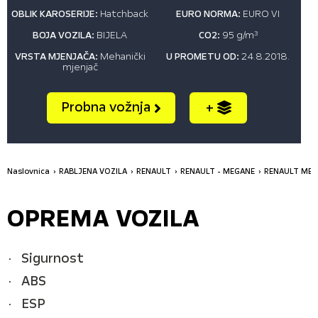
OBLIK KAROSERIJE:
Hatchback
EURO NORMA:
EURO VI
BOJA VOZILA:
BIJELA
CO2:
95 g/m
3
VRSTA MJENJAČA:
Mehanički
U PROMETU OD:
24.8.2018.
mjenjač
Probna vožnja
+
Naslovnica
RABLJENA VOZILA
RENAULT
RENAULT - MEGANE
RENAULT MEGA
OPREMA VOZILA
Sigurnost
ABS
ESP