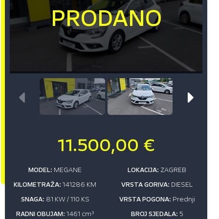
11.500,00 €
MODEL:
MEGANE
LOKACIJA:
ZAGREB
KILOMETRAŽA:
141286 KM
VRSTA GORIVA:
DIESEL
SNAGA:
81 KW / 110 KS
VRSTA POGONA:
Prednji
RADNI OBUJAM:
1461 cm
3
BROJ SJEDALA:
5