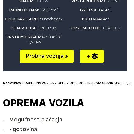
SNAGA:
100 KW
VRSTA POGONA:
PREDNJI
RADNI OBUJAM:
1598 cm
3
BROJ SJEDALA:
5
OBLIK KAROSERIJE:
Hatchback
BROJ VRATA:
5
BOJA VOZILA:
SREBRNA
U PROMETU OD:
12.4.2019.
VRSTA MJENJAČA:
Mehanički
mjenjač
Probna vožnja
+
Naslovnica
RABLJENA VOZILA
OPEL
OPEL OPEL INSIGNIA GRAND SPORT 1,6 C
OPREMA VOZILA
Mogućnost plaćanja
• gotovina