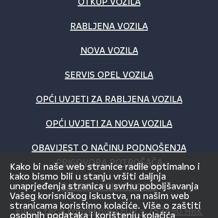
OTKUP VOZILA
RABLJENA VOZILA
NOVA VOZILA
SERVIS OPEL VOZILA
OPĆI UVJETI ZA RABLJENA VOZILA
OPĆI UVJETI ZA NOVA VOZILA
OBAVIJEST O NAČINU PODNOŠENJA
PRIGOVORA POTROŠAČA
Kako bi naše web stranice radile optimalno i
kako bismo bili u stanju vršiti daljnja
unaprjeđenja stranica u svrhu poboljšavanja
ZAŠTITA PRIVATNOSTI
Vašeg korisničkog iskustva, na našim web
stranicama koristimo kolačiće. Više o zaštiti
Fiksni tečaj konverzije 1 EUR = 7,53450 HRK
osobnih podataka i korištenju kolačića