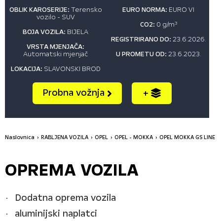
OBLIK KAROSERIJE:
Terensko
EURO NORMA:
EURO VI
vozilo - SUV
CO2:
0 g/m
3
BOJA VOZILA:
BIJELA
REGISTRIRANO DO:
23.6.2026.
VRSTA MJENJAČA:
Automatski mjenjač
U PROMETU OD:
23.6.2023.
LOKACIJA:
SLAVONSKI BROD
Probna vožnja
+
Naslovnica
RABLJENA VOZILA
OPEL
OPEL - MOKKA
OPEL MOKKA GS LINE B
OPREMA VOZILA
Dodatna oprema vozila
aluminijski naplatci