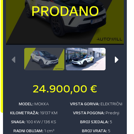
24.900,00 €
MODEL:
MOKKA
VRSTA GORIVA:
ELEKTRIČNI
KILOMETRAŽA:
19137 KM
VRSTA POGONA:
Prednji
SNAGA:
100 KW / 136 KS
BROJ SJEDALA:
5
RADNI OBUJAM:
1 cm
3
BROJ VRATA:
5