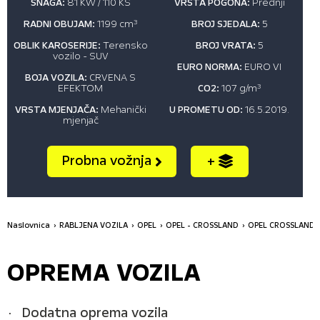
SNAGA:
81 KW / 110 KS
VRSTA POGONA:
Prednji
RADNI OBUJAM:
1199 cm
3
BROJ SJEDALA:
5
OBLIK KAROSERIJE:
Terensko
BROJ VRATA:
5
vozilo - SUV
EURO NORMA:
EURO VI
BOJA VOZILA:
CRVENA S
EFEKTOM
CO2:
107 g/m
3
VRSTA MJENJAČA:
Mehanički
U PROMETU OD:
16.5.2019.
mjenjač
Probna vožnja
+
Naslovnica
RABLJENA VOZILA
OPEL
OPEL - CROSSLAND
OPEL CROSSLAND 
OPREMA VOZILA
Dodatna oprema vozila