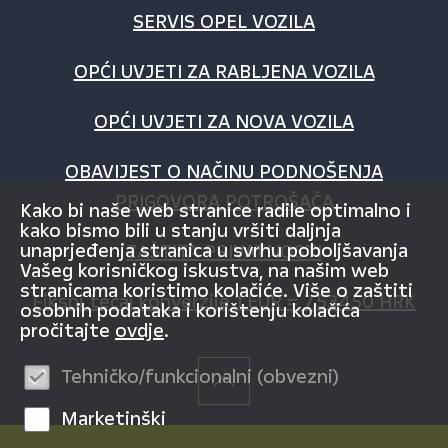
SERVIS OPEL VOZILA
OPĆI UVJETI ZA RABLJENA VOZILA
OPĆI UVJETI ZA NOVA VOZILA
OBAVIJEST O NAČINU PODNOŠENJA
PRIGOVORA POTROŠAČA
Kako bi naše web stranice radile optimalno i
kako bismo bili u stanju vršiti daljnja
unaprjeđenja stranica u svrhu poboljšavanja
ZAŠTITA PRIVATNOSTI
Vašeg korisničkog iskustva, na našim web
stranicama koristimo kolačiće. Više o zaštiti
Fiksni tečaj konverzije 1 EUR = 7,53450 HRK
osobnih podataka i korištenju kolačića
pročitajte
ovdje
.
Tehničko/funkcionalni (obvezni)
Marketinški