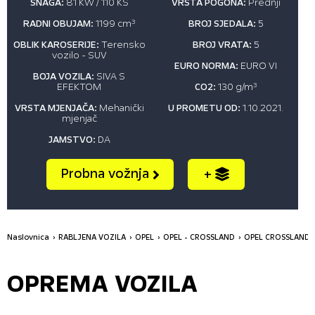
SNAGA:
81 KW / 110 KS
VRSTA POGONA:
Prednji
RADNI OBUJAM:
1199 cm
3
BROJ SJEDALA:
5
OBLIK KAROSERIJE:
Terensko
BROJ VRATA:
5
vozilo - SUV
EURO NORMA:
EURO VI
BOJA VOZILA:
SIVA S
EFEKTOM
CO2:
130 g/m
3
VRSTA MJENJAČA:
Mehanički
U PROMETU OD:
1.10.2021.
mjenjač
JAMSTVO:
DA
Probna vožnja
+
Naslovnica
RABLJENA VOZILA
OPEL
OPEL - CROSSLAND
OPEL CROSSLAND B
OPREMA VOZILA