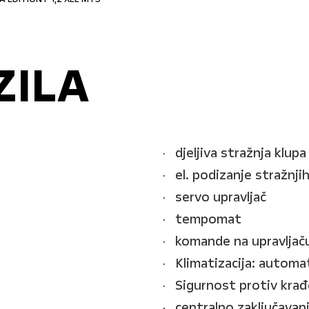
ZILA
djeljiva stražnja klupa
el. podizanje stražnji
servo upravljač
tempomat
komande na upravljač
Klimatizacija: automa
Sigurnost protiv krađ
centralno zaključavan