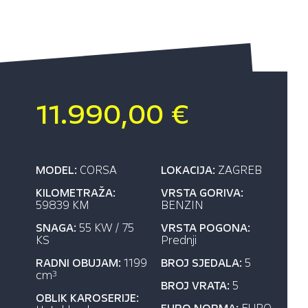
11.990,00 €
MODEL:
CORSA
LOKACIJA:
ZAGREB
KILOMETRAŽA:
VRSTA GORIVA:
59839 KM
BENZIN
SNAGA:
55 KW / 75
VRSTA POGONA:
KS
Prednji
RADNI OBUJAM:
1199
BROJ SJEDALA:
5
cm
3
BROJ VRATA:
5
OBLIK KAROSERIJE: