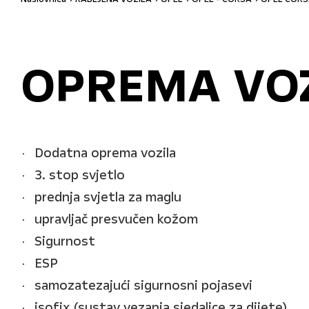
OPREMA VO
Dodatna oprema vozila
3. stop svjetlo
prednja svjetla za maglu
upravljač presvučen kožom
Sigurnost
ESP
samozatezajući sigurnosni pojasevi
isofix (sustav vezanja sjedalice za dijete)