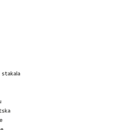
h stakala
u
tska
e
je