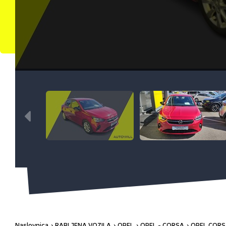
Naslovnica
RABLJENA VOZILA
OPEL
OPEL - CORSA
OPEL CORSA