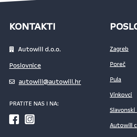
KONTAKTI
POSL
Autowill d.o.o.
Zagreb
Poreč
Poslovnice
Pula
autowill@autowill.hr
Vinkovci
PRATITE NAS I NA:
Slavonski
Autowill c