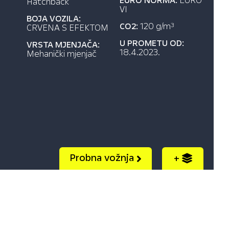
EURO NORMA:
EURO
Hatchback
VI
BOJA VOZILA:
CO2:
120 g/m
3
CRVENA S EFEKTOM
U PROMETU OD:
VRSTA MJENJAČA:
18.4.2023.
Mehanički mjenjač
Probna vožnja
+