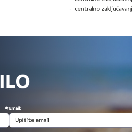
centralno zaključavanj
ILO
Email: