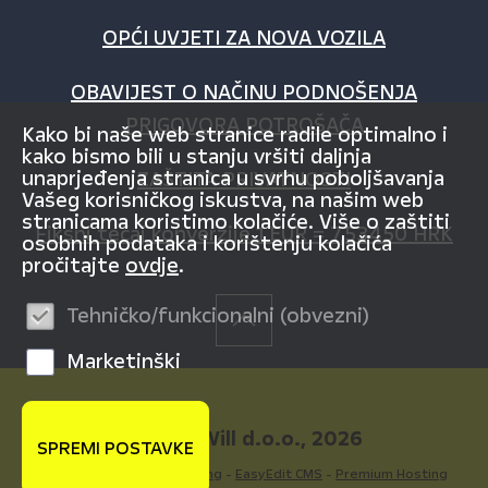
OPĆI UVJETI ZA NOVA VOZILA
OBAVIJEST O NAČINU PODNOŠENJA
PRIGOVORA POTROŠAČA
Kako bi naše web stranice radile optimalno i
kako bismo bili u stanju vršiti daljnja
unaprjeđenja stranica u svrhu poboljšavanja
ZAŠTITA PRIVATNOSTI
Vašeg korisničkog iskustva, na našim web
stranicama koristimo kolačiće. Više o zaštiti
Fiksni tečaj konverzije 1 EUR = 7,53450 HRK
osobnih podataka i korištenju kolačića
pročitajte
ovdje
.
Tehničko/funkcionalni (obvezni)
Marketinški
© AutoWill d.o.o., 2026
SPREMI POSTAVKE
Powered by WEB Marketing
-
EasyEdit CMS
-
Premium Hosting