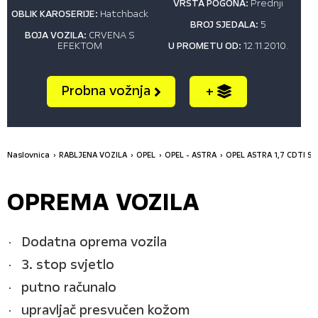
VRSTA POGONA:
Prednji
OBLIK KAROSERIJE:
Hatchback
BROJ SJEDALA:
5
BOJA VOZILA:
CRVENA S
EFEKTOM
U PROMETU OD:
12.11.2010.
Probna vožnja
+
Naslovnica
RABLJENA VOZILA
OPEL
OPEL - ASTRA
OPEL ASTRA 1,7 CDTI S
OPREMA VOZILA
Dodatna oprema vozila
3. stop svjetlo
putno računalo
upravljač presvučen kožom