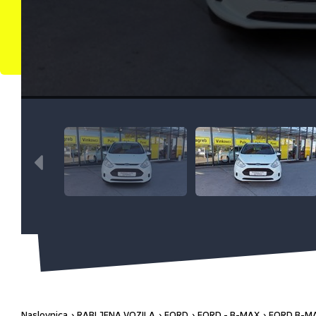
Naslovnica
RABLJENA VOZILA
FORD
FORD - B-MAX
FORD B-MA