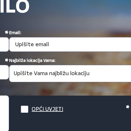
ILO
Email:
Najbliža lokacija Vama:
OPĆI UVJETI