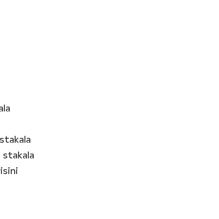
ala
 stakala
h stakala
isini