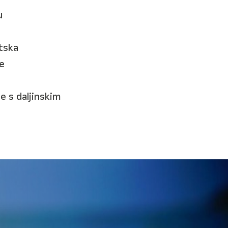
u
tska
e
e s daljinskim