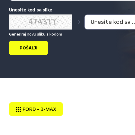
Unesite kod sa slike
Generiraj novu sliku s kodom
FORD - B-MAX