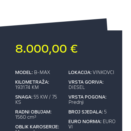
8.000,00 €
MODEL:
B-MAX
LOKACIJA:
VINKOVCI
KILOMETRAŽA:
VRSTA GORIVA:
193174 KM
DIESEL
SNAGA:
55 KW / 75
VRSTA POGONA:
KS
Prednji
RADNI OBUJAM:
BROJ SJEDALA:
5
1560 cm
3
EURO NORMA:
EURO
OBLIK KAROSERIJE:
VI