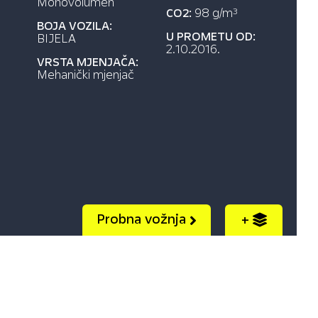
Monovolumen
CO2:
98 g/m
3
BOJA VOZILA:
U PROMETU OD:
BIJELA
2.10.2016.
VRSTA MJENJAČA:
Mehanički mjenjač
Probna vožnja
+