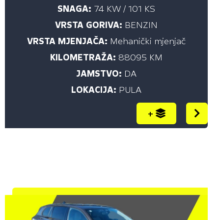
SNAGA:
74 KW / 101 KS
Sve (142)
VRSTA GORIVA:
BENZIN
Automatski mjenjač (53)
VRSTA MJENJAČA:
Mehanički mjenjač
Automatski sekvencijalni mjenjač (1)
KILOMETRAŽA:
88095 KM
Mehanički mjenjač (88)
JAMSTVO:
DA
LOKACIJA:
PULA
LOKACIJA
+
Sve (142)
KUTINA (5)
POREČ (13)
PULA (17)
SLAVONSKI BROD (25)
VINKOVCI (23)