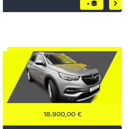
+
PRIKAŽI
SNAGA (KS)
do
PRIKAŽI
OBLIK KAROSERIJE
Sve (142)
18.900,00 €
Hatchback (40)