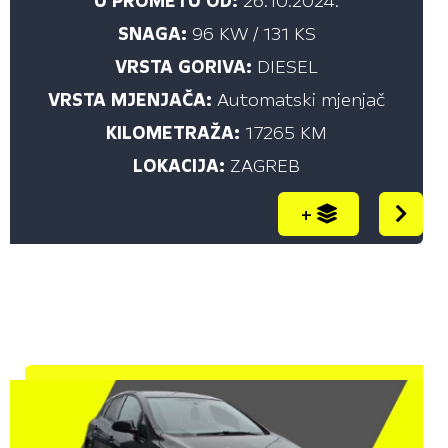
U PROMETU OD:
26.10.2024.
SNAGA:
96 KW / 131 KS
VRSTA GORIVA:
DIESEL
VRSTA MJENJAČA:
Automatski mjenjač
KILOMETRAŽA:
17265 KM
LOKACIJA:
ZAGREB
+