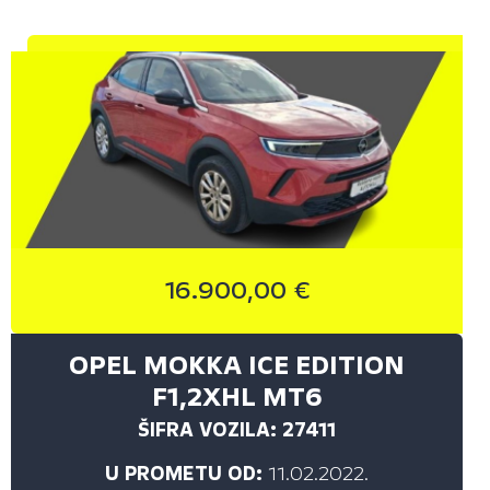
CRVENA S EFEKTOM (5)
NARANČASTA (2)
PLAVA (4)
PLAVA S EFEKTOM (2)
SIVA (19)
SIVA S EFEKTOM (13)
SMEĐA (1)
16.900,00 €
SREBRNA (7)
SREBRNA S EFEKTOM (5)
OPEL MOKKA ICE EDITION
ZELENA (2)
F1,2XHL MT6
ŽUTA (3)
ŠIFRA VOZILA: 27411
U PROMETU OD:
11.02.2022.
VRSTA MJENJAČA