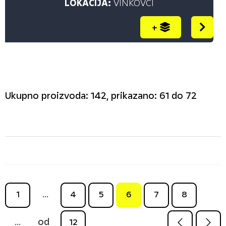
LOKACIJA:
VINKOVCI
+
Ukupno proizvoda: 142, prikazano: 61 do 72
1
...
4
5
6
7
8
od
...
12