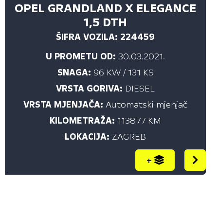
Karavan (17)
OPEL GRANDLAND X ELEGANCE
Kombi i dostavna vozila (1)
1,5 DTH
Kombibus (33)
ŠIFRA VOZILA: 224459
Limuzina (4)
U PROMETU OD:
30.03.2021.
Monovolumen (3)
SNAGA:
96 KW / 131 KS
Terensko vozilo - SUV (44)
VRSTA GORIVA:
DIESEL
VRSTA MJENJAČA:
Automatski mjenjač
KILOMETRAŽA:
113877 KM
BOJA
LOKACIJA:
ZAGREB
Sve (142)
BIJELA (45)
+
CRNA (10)
CRNA S EFEKTOM (9)
CRVENA (12)