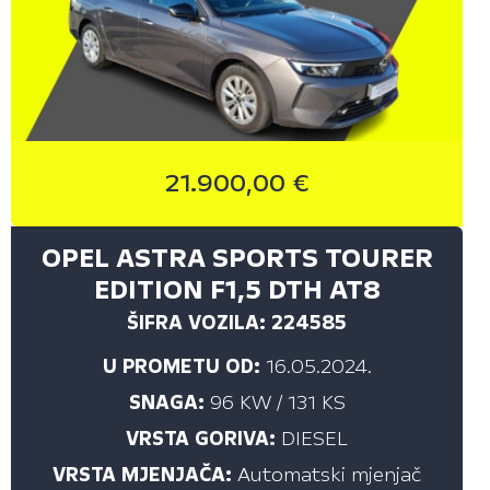
ZAGREB (59)
CIJENA ISPOD (€)
Sve
21.900,00 €
10.000,00
15.000,00
OPEL ASTRA SPORTS TOURER
20.000,00
EDITION F1,5 DTH AT8
25.000,00
ŠIFRA VOZILA: 224585
U PROMETU OD:
16.05.2024.
CIJENA (€)
SNAGA:
96 KW / 131 KS
do
VRSTA GORIVA:
DIESEL
VRSTA MJENJAČA:
Automatski mjenjač