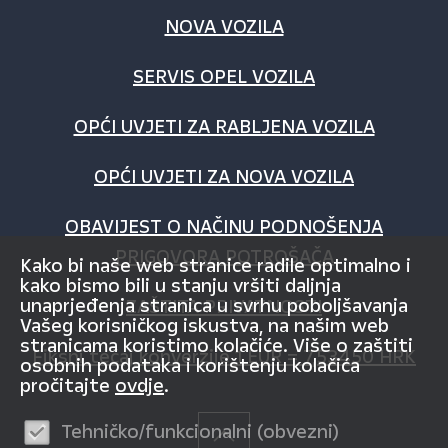
NOVA VOZILA
SERVIS OPEL VOZILA
OPĆI UVJETI ZA RABLJENA VOZILA
OPĆI UVJETI ZA NOVA VOZILA
OBAVIJEST O NAČINU PODNOŠENJA
PRIGOVORA POTROŠAČA
Kako bi naše web stranice radile optimalno i
kako bismo bili u stanju vršiti daljnja
unaprjeđenja stranica u svrhu poboljšavanja
ZAŠTITA PRIVATNOSTI
Vašeg korisničkog iskustva, na našim web
stranicama koristimo kolačiće. Više o zaštiti
Fiksni tečaj konverzije 1 EUR = 7,53450 HRK
osobnih podataka i korištenju kolačića
pročitajte
ovdje
.
Tehničko/funkcionalni (obvezni)