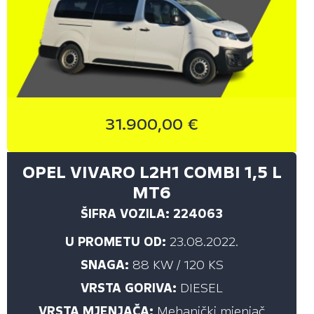
ASTRA SPORTS TOURER (10)
COMBO PANEL VAN (1)
COMBO VAN (26)
CORSA (23)
CROSSLAND (1)
31.900,00 €
CROSSLAND (8)
FRONTERA (4)
OPEL VIVARO L2H1 COMBI 1,5 L
GRANDLAND (11)
MT6
GRANDLAND X (5)
ŠIFRA VOZILA: 224063
INSIGNIA (4)
U PROMETU OD:
23.08.2022.
INSIGNIA SPORTS TOURER (2)
SNAGA:
88 KW / 120 KS
MOKKA (16)
VRSTA GORIVA:
DIESEL
VRSTA MJENJAČA:
MOVANO (2)
Mehanički mjenjač