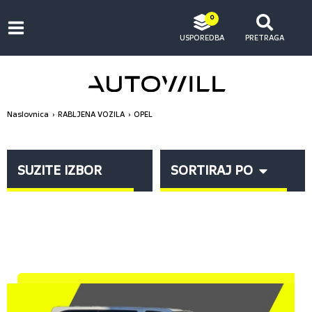
0
USPOREDBA
PRETRAGA
Naslovnica
RABLJENA VOZILA
OPEL
SUZITE IZBOR
SORTIRAJ PO
MODEL
Sve (142)
ASTRA (20)
PRIKAŽI PO STRANICI:
ASTRA BUSINESS (1)
ASTRA K (1)