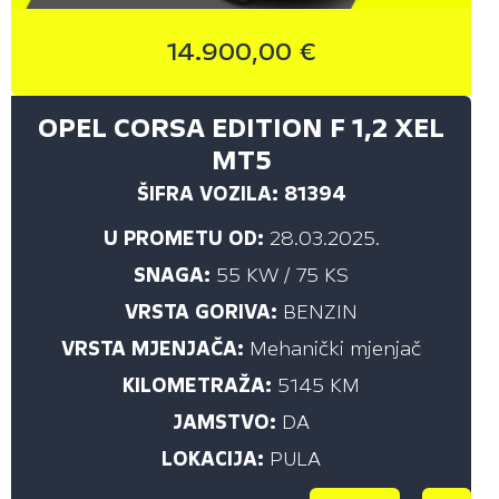
14.900,00 €
PRIKAŽI
OPEL CORSA EDITION F 1,2 XEL
MT5
KILOMETRAŽA (KM)
ŠIFRA VOZILA: 81394
do
U PROMETU OD:
28.03.2025.
SNAGA:
55 KW / 75 KS
PRIKAŽI
VRSTA GORIVA:
BENZIN
VRSTA MJENJAČA:
Mehanički mjenjač
KILOMETRAŽA:
5145 KM
SNAGA (KW)
JAMSTVO:
DA
LOKACIJA:
PULA
do