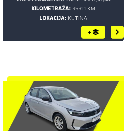
KILOMETRAŽA:
35311 KM
VIVARO (5)
LOKACIJA:
KUTINA
VIVARO COMBI (1)
ZAFIRA LIFE (1)
+
VRSTA GORIVA
Sve (142)
BENZIN (50)
DIESEL (86)
ELEKTRIČNI (6)
GODINA PRVE REGISTRACIJE
do