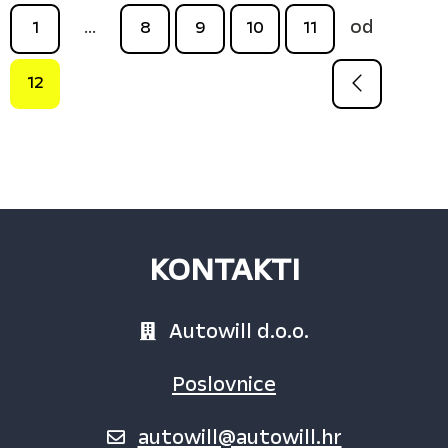
od
1
...
8
9
10
11
12
KONTAKTI
Autowill d.o.o.
Poslovnice
autowill@autowill.hr