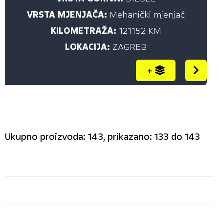
VRSTA MJENJAČA:
Mehanički mjenjač
KILOMETRAŽA:
121152 KM
LOKACIJA:
ZAGREB
+
Ukupno proizvoda: 143, prikazano: 133 do 143