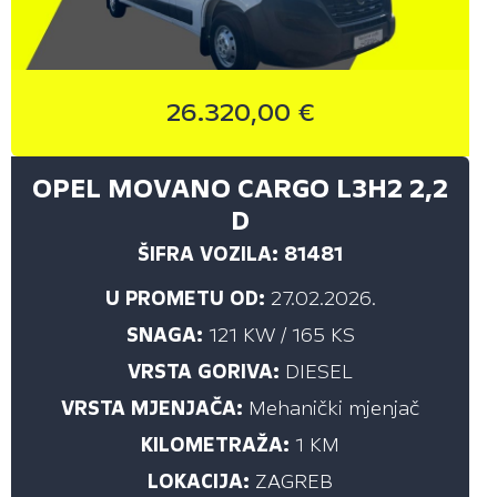
ZAGREB (61)
CIJENA ISPOD (€)
26.320,00 €
Sve
OPEL MOVANO CARGO L3H2 2,2
10.000,00
D
15.000,00
ŠIFRA VOZILA: 81481
20.000,00
U PROMETU OD:
27.02.2026.
25.000,00
SNAGA:
121 KW / 165 KS
VRSTA GORIVA:
DIESEL
CIJENA (€)
VRSTA MJENJAČA:
Mehanički mjenjač
do
KILOMETRAŽA:
1 KM
LOKACIJA:
ZAGREB