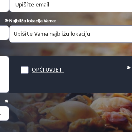
Najbliža lokacija Vama:
OPĆI UVJETI