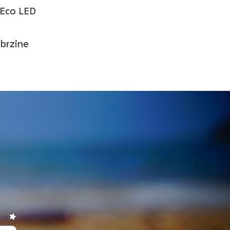
 Eco LED
 brzine