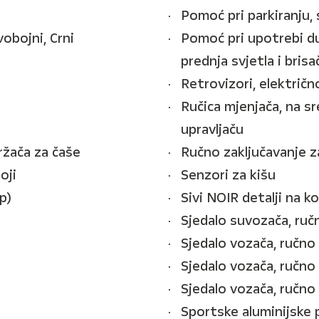
Pomoć pri parkiranju,
vobojni, Crni
Pomoć pri upotrebi du
prednja svjetla i brisa
Retrovizori, električn
Ručica mjenjača, na s
upravljaču
ržača za čaše
Ručno zaključavanje z
oji
Senzori za kišu
p)
Sivi NOIR detalji na k
Sjedalo suvozača, ru
Sjedalo vozača, ručno
Sjedalo vozača, ručn
Sjedalo vozača, ručno
Sportske aluminijske 