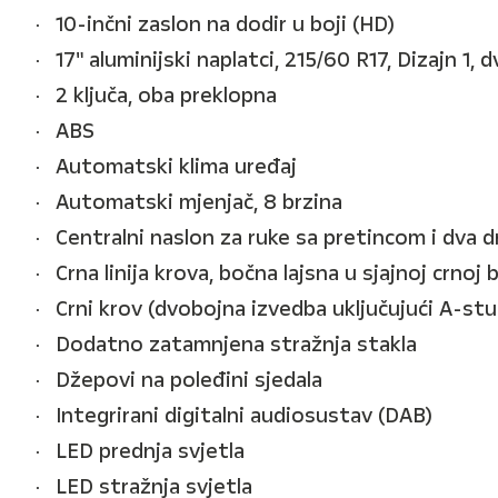
10-inčni zaslon na dodir u boji (HD)
17" aluminijski naplatci, 215/60 R17, Dizajn 1, d
2 ključa, oba preklopna
ABS
Automatski klima uređaj
Automatski mjenjač, 8 brzina
Centralni naslon za ruke sa pretincom i dva d
Crna linija krova, bočna lajsna u sjajnoj crnoj b
Crni krov (dvobojna izvedba uključujući A-stu
Dodatno zatamnjena stražnja stakla
Džepovi na poleđini sjedala
Integrirani digitalni audiosustav (DAB)
LED prednja svjetla
LED stražnja svjetla