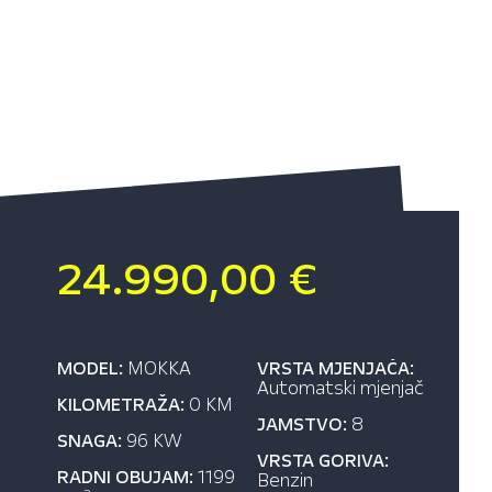
24.990,00 €
MODEL:
MOKKA
VRSTA MJENJAČA:
Automatski mjenjač
KILOMETRAŽA:
0 KM
JAMSTVO:
8
SNAGA:
96 KW
VRSTA GORIVA:
RADNI OBUJAM:
1199
Benzin