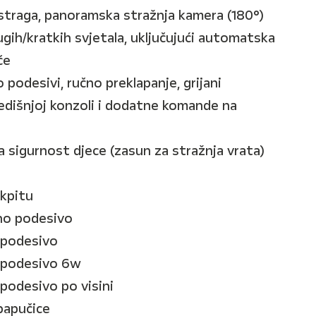
 straga, panoramska stražnja kamera (180°)
gih/kratkih svjetala, uključujući automatska
če
o podesivi, ručno preklapanje, grijani
redišnjoj konzoli i dodatne komande na
a sigurnost djece (zasun za stražnja vrata)
okpitu
čno podesivo
 podesivo
o podesivo 6w
 podesivo po visini
papučice