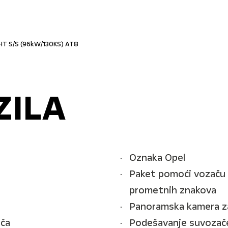
XHT S/S (96kW/130KS) AT8
ZILA
Oznaka Opel
Paket pomoći vozaču 
prometnih znakova
Panoramska kamera za
ača
Podešavanje suvozače