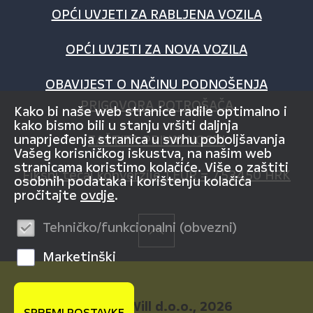
OPĆI UVJETI ZA RABLJENA VOZILA
OPĆI UVJETI ZA NOVA VOZILA
OBAVIJEST O NAČINU PODNOŠENJA
PRIGOVORA POTROŠAČA
Kako bi naše web stranice radile optimalno i
kako bismo bili u stanju vršiti daljnja
unaprjeđenja stranica u svrhu poboljšavanja
ZAŠTITA PRIVATNOSTI
Vašeg korisničkog iskustva, na našim web
stranicama koristimo kolačiće. Više o zaštiti
Fiksni tečaj konverzije 1 EUR = 7,53450 HRK
osobnih podataka i korištenju kolačića
pročitajte
ovdje
.
Tehničko/funkcionalni (obvezni)
Marketinški
© AutoWill d.o.o., 2026
SPREMI POSTAVKE