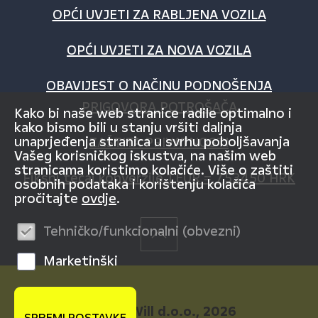
OPĆI UVJETI ZA RABLJENA VOZILA
OPĆI UVJETI ZA NOVA VOZILA
OBAVIJEST O NAČINU PODNOŠENJA
PRIGOVORA POTROŠAČA
Kako bi naše web stranice radile optimalno i
kako bismo bili u stanju vršiti daljnja
unaprjeđenja stranica u svrhu poboljšavanja
ZAŠTITA PRIVATNOSTI
Vašeg korisničkog iskustva, na našim web
stranicama koristimo kolačiće. Više o zaštiti
Fiksni tečaj konverzije 1 EUR = 7,53450 HRK
osobnih podataka i korištenju kolačića
pročitajte
ovdje
.
Tehničko/funkcionalni (obvezni)
Marketinški
© AutoWill d.o.o., 2026
SPREMI POSTAVKE