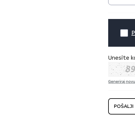
P
Unesite ko
Generiraj novu