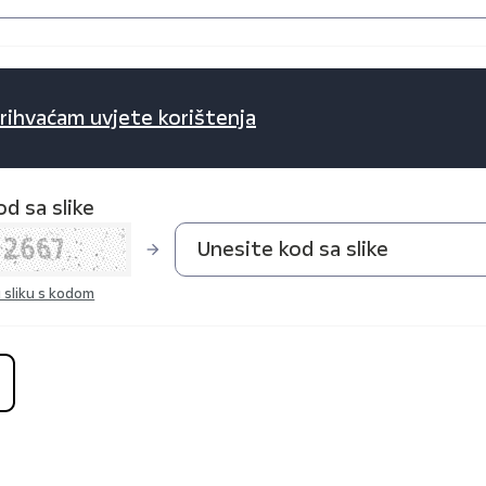
rihvaćam uvjete korištenja
d sa slike
 sliku s kodom