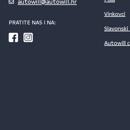
autowill@autowill.hr
Vinkovci
PRATITE NAS I NA:
Slavonski
Autowill c