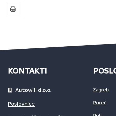
KONTAKTI
POSL
Autowill d.o.o.
Zagreb
Poreč
Poslovnice
Pula