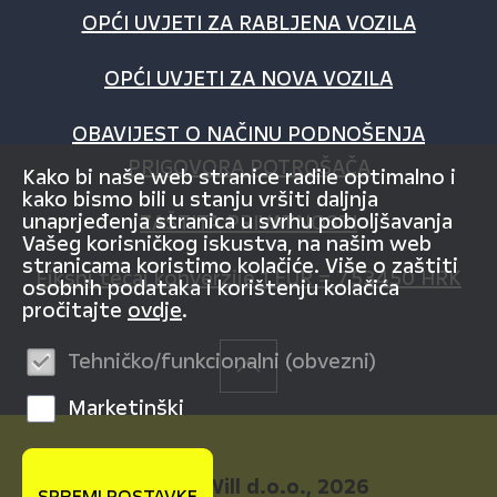
OPĆI UVJETI ZA RABLJENA VOZILA
OPĆI UVJETI ZA NOVA VOZILA
OBAVIJEST O NAČINU PODNOŠENJA
PRIGOVORA POTROŠAČA
Kako bi naše web stranice radile optimalno i
kako bismo bili u stanju vršiti daljnja
unaprjeđenja stranica u svrhu poboljšavanja
ZAŠTITA PRIVATNOSTI
Vašeg korisničkog iskustva, na našim web
stranicama koristimo kolačiće. Više o zaštiti
Fiksni tečaj konverzije 1 EUR = 7,53450 HRK
osobnih podataka i korištenju kolačića
pročitajte
ovdje
.
Tehničko/funkcionalni (obvezni)
Marketinški
© AutoWill d.o.o., 2026
SPREMI POSTAVKE