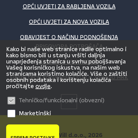
OPĆI UVJETI ZA RABLJENA VOZILA
OPĆI UVJETI ZA NOVA VOZILA
OBAVIJEST O NAČINU PODNOŠENJA
PRIGOVORA POTROŠAČA
Kako bi naše web stranice radile optimalno i
kako bismo bili u stanju vršiti daljnja
unaprjeđenja stranica u svrhu poboljšavanja
ZAŠTITA PRIVATNOSTI
Vašeg korisničkog iskustva, na našim web
stranicama koristimo kolačiće. Više o zaštiti
Fiksni tečaj konverzije 1 EUR = 7,53450 HRK
osobnih podataka i korištenju kolačića
pročitajte
ovdje
.
Tehničko/funkcionalni (obvezni)
Marketinški
© AutoWill d.o.o., 2026
SPREMI POSTAVKE